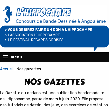
> VOUS DÉSIREZ FAIRE UN DON À L'HIPPOCAMPE
> L’ASSOCIATION L’HIPPOCAMPE
> LE FESTIVAL REGARDS CROISÉS
menu
Accueil
|
Nos gazettes
NOS GAZETTES
La Gazette du dedans est une publication hebdomadaire
de l’Hippocampe, parue de mars à juin 2020. Elle propose
des tutoriels de dessin, des jeux, des exercices de création