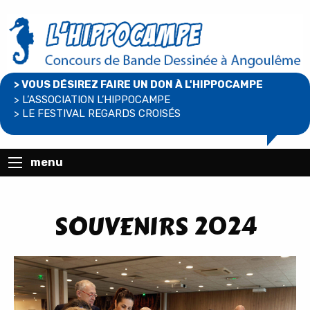
> VOUS DÉSIREZ FAIRE UN DON À L'HIPPOCAMPE
> L’ASSOCIATION L’HIPPOCAMPE
> LE FESTIVAL REGARDS CROISÉS
menu
SOUVENIRS 2024