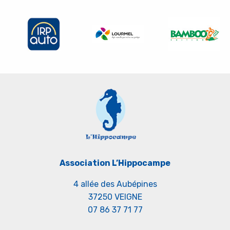
Slide
Sl
Association L’Hippocampe
4 allée des Aubépines
37250 VEIGNE
07 86 37 71 77