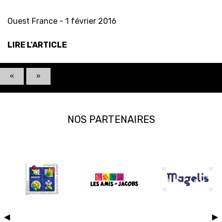
Ouest France -
1 février 2016
LIRE L'ARTICLE
«
»
NOS PARTENAIRES
Previous
◀︎
Ne
▶︎