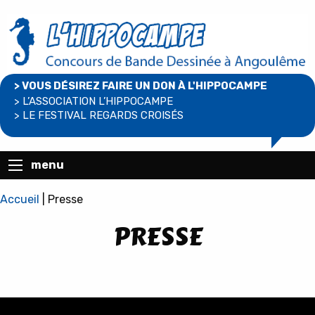
> VOUS DÉSIREZ FAIRE UN DON À L'HIPPOCAMPE
> L’ASSOCIATION L’HIPPOCAMPE
> LE FESTIVAL REGARDS CROISÉS
menu
Accueil
|
Presse
PRESSE